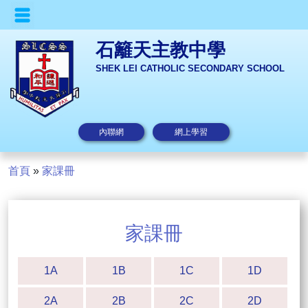
石籬天主教中學
SHEK LEI CATHOLIC SECONDARY SCHOOL
內聯網
網上學習
首頁
»
家課冊
家課冊
1A
1B
1C
1D
2A
2B
2C
2D