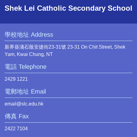
Shek Lei Catholic Secondary School
學校地址 Address
新界葵涌石蔭安捷街23-31號 23-31 On Chit Street, Shek
Yam, Kwai Chung, NT
電話 Telephone
2429 1221
電郵地址 Email
email@slc.edu.hk
傳真 Fax
2422 7104