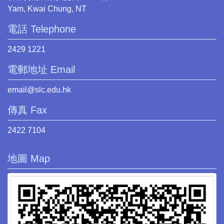
Yam, Kwai Chung, NT
電話 Telephone
2429 1221
電郵地址 Email
email@slc.edu.hk
傳真 Fax
2422 7104
地圖 Map