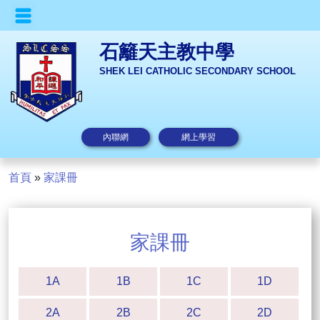
石籬天主教中學
SHEK LEI CATHOLIC SECONDARY SCHOOL
內聯網
網上學習
首頁
»
家課冊
家課冊
1A
1B
1C
1D
2A
2B
2C
2D