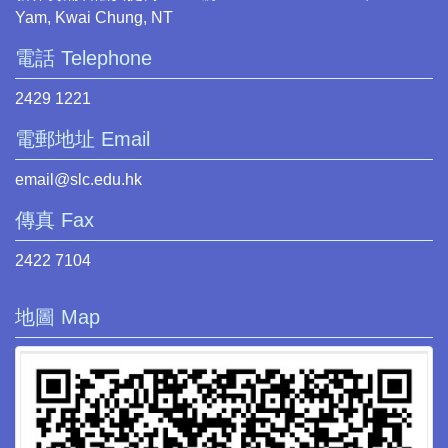
Yam, Kwai Chung, NT
電話 Telephone
2429 1221
電郵地址 Email
email@slc.edu.hk
傳真 Fax
2422 7104
地圖 Map