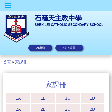
石籬天主教中學
SHEK LEI CATHOLIC SECONDARY SCHOOL
內聯網
網上學習
首頁
»
家課冊
家課冊
1A
1B
1C
1D
2A
2B
2C
2D