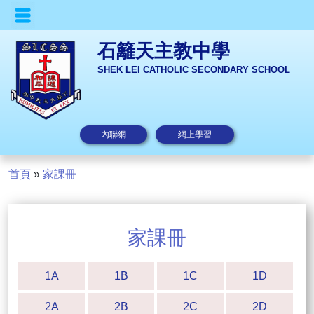
石籬天主教中學
SHEK LEI CATHOLIC SECONDARY SCHOOL
內聯網
網上學習
首頁
»
家課冊
家課冊
1A
1B
1C
1D
2A
2B
2C
2D