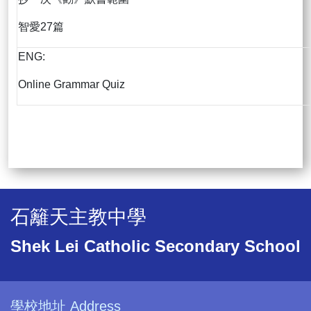
智愛27篇
ENG:
Online Grammar Quiz
石籬天主教中學
Shek Lei Catholic Secondary School
學校地址 Address