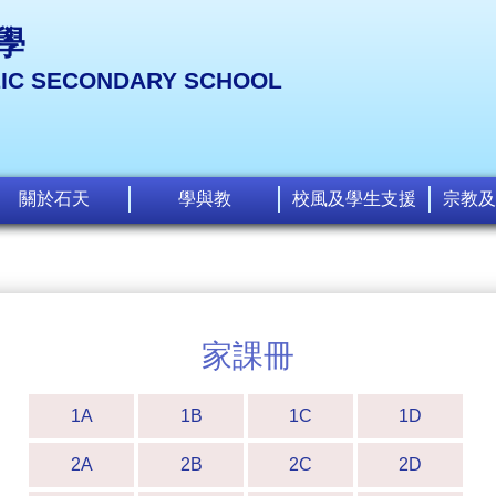
學
LIC SECONDARY SCHOOL
關於石天
學與教
校風及學生支援
宗教及
家課冊
1A
1B
1C
1D
2A
2B
2C
2D