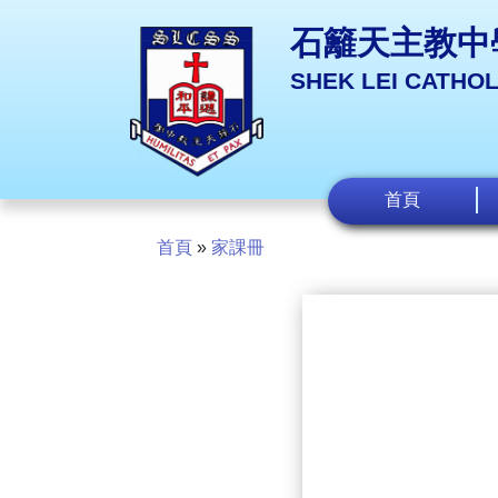
石籬天主教中
SHEK LEI CATHO
首頁
首頁
»
家課冊