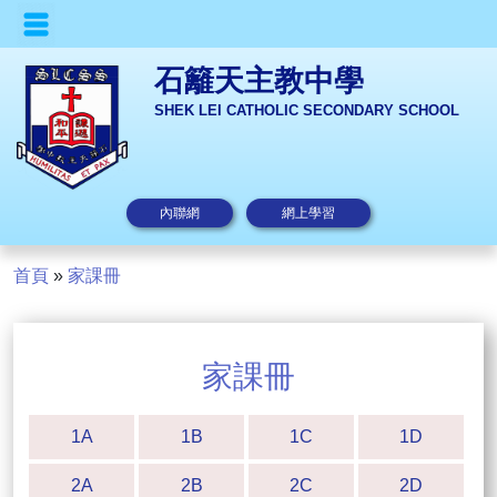
石籬天主教中學
SHEK LEI CATHOLIC SECONDARY SCHOOL
內聯網
網上學習
首頁
»
家課冊
家課冊
1A
1B
1C
1D
2A
2B
2C
2D