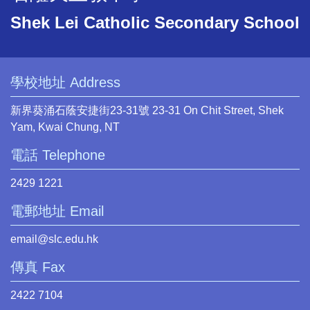
Shek Lei Catholic Secondary School
學校地址 Address
新界葵涌石蔭安捷街23-31號 23-31 On Chit Street, Shek
Yam, Kwai Chung, NT
電話 Telephone
2429 1221
電郵地址 Email
email@slc.edu.hk
傳真 Fax
2422 7104