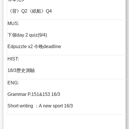
《背》Q2《紙船》Q4
MUS:
下個day 2 quiz(9/4)
Edpuzzle x2 今晚deadline
HIST:
18/3歷史測驗
ENG:
Grammar P.151&153 16/3
Short writing ：A new sport 16/3