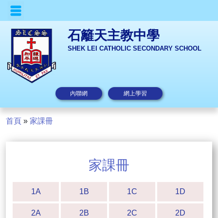
石籬天主教中學
SHEK LEI CATHOLIC SECONDARY SCHOOL
內聯網
網上學習
首頁
»
家課冊
家課冊
1A
1B
1C
1D
2A
2B
2C
2D