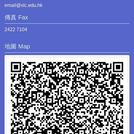
email@slc.edu.hk
傳真 Fax
2422 7104
地圖 Map