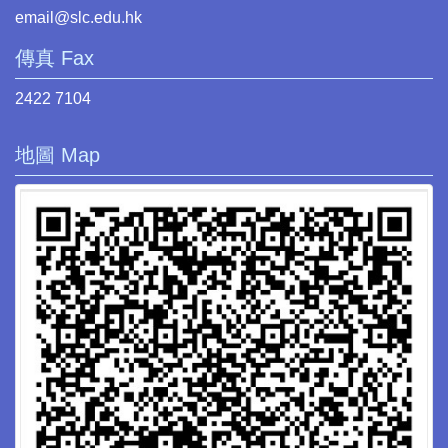
email@slc.edu.hk
傳真 Fax
2422 7104
地圖 Map