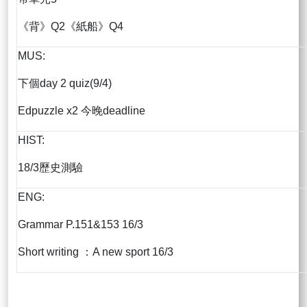
《背》Q2《紙船》Q4
MUS:
下個day 2 quiz(9/4)
Edpuzzle x2 今晚deadline
HIST:
18/3歷史測驗
ENG:
Grammar P.151&153 16/3
Short writing ：A new sport 16/3