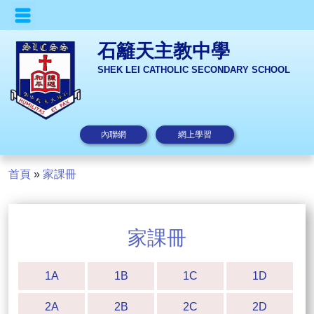
石籬天主教中學
SHEK LEI CATHOLIC SECONDARY SCHOOL
內聯網
網上學習
首頁
»
家課冊
家課冊
1A
1B
1C
1D
2A
2B
2C
2D