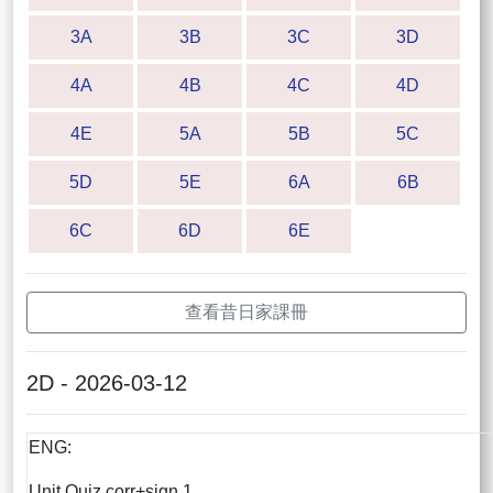
3A
3B
3C
3D
4A
4B
4C
4D
4E
5A
5B
5C
5D
5E
6A
6B
6C
6D
6E
查看昔日家課冊
2D - 2026-03-12
ENG:
Unit Quiz corr+sign 1