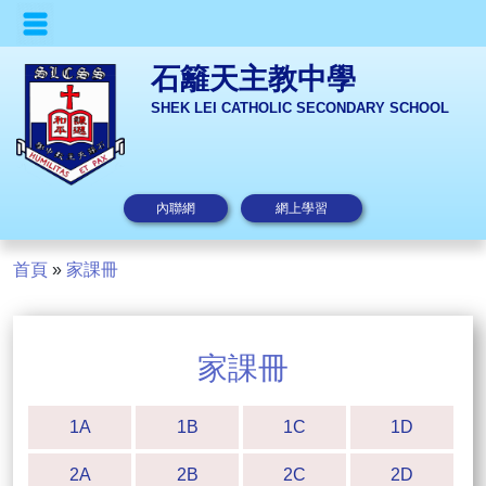
石籬天主教中學
SHEK LEI CATHOLIC SECONDARY SCHOOL
內聯網
網上學習
首頁
»
家課冊
家課冊
1A
1B
1C
1D
2A
2B
2C
2D