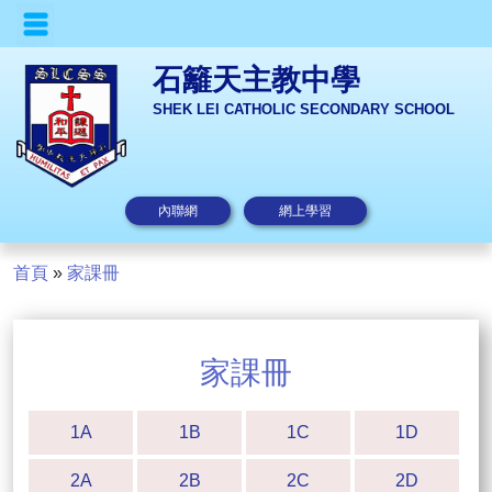
石籬天主教中學
SHEK LEI CATHOLIC SECONDARY SCHOOL
內聯網
網上學習
首頁
»
家課冊
家課冊
1A
1B
1C
1D
2A
2B
2C
2D