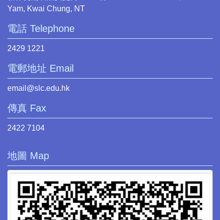
Yam, Kwai Chung, NT
電話 Telephone
2429 1221
電郵地址 Email
email@slc.edu.hk
傳真 Fax
2422 7104
地圖 Map