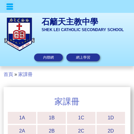
石籬天主教中學
SHEK LEI CATHOLIC SECONDARY SCHOOL
內聯網
網上學習
首頁
»
家課冊
家課冊
1A
1B
1C
1D
2A
2B
2C
2D