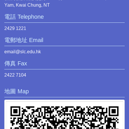
Yam, Kwai Chung, NT
電話 Telephone
2429 1221
電郵地址 Email
email@slc.edu.hk
傳真 Fax
2422 7104
地圖 Map