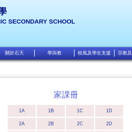
學
LIC SECONDARY SCHOOL
關於石天
學與教
校風及學生支援
宗教及
家課冊
1A
1B
1C
1D
2A
2B
2C
2D