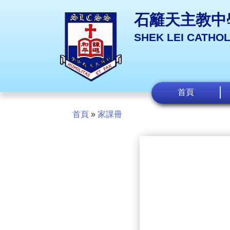
石籬天主教中
SHEK LEI CATHO
首頁
首頁
»
家課冊