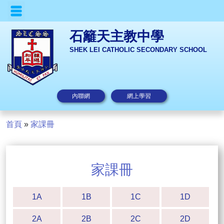
石籬天主教中學
SHEK LEI CATHOLIC SECONDARY SCHOOL
內聯網
網上學習
首頁
»
家課冊
家課冊
1A
1B
1C
1D
2A
2B
2C
2D