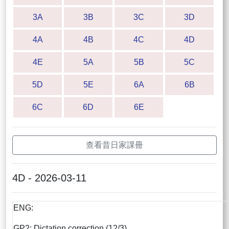
3A
3B
3C
3D
4A
4B
4C
4D
4E
5A
5B
5C
5D
5E
6A
6B
6C
6D
6E
查看昔日家課冊
4D - 2026-03-11
ENG:
GP2: Dictation correction (12/3)