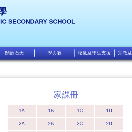
學
LIC SECONDARY SCHOOL
關於石天
學與教
校風及學生支援
宗教及
家課冊
1A
1B
1C
1D
2A
2B
2C
2D