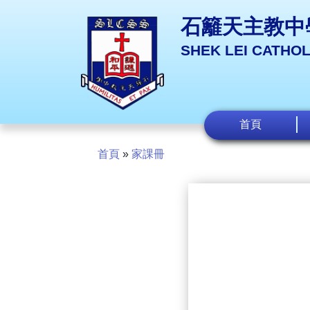
石籬天主教中
SHEK LEI CATHO
首頁
首頁
»
家課冊