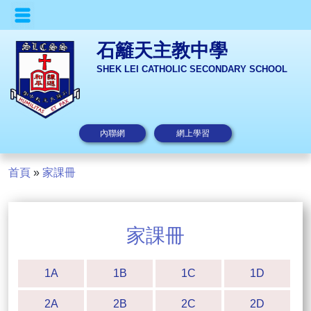
石籬天主教中學
SHEK LEI CATHOLIC SECONDARY SCHOOL
內聯網
網上學習
首頁
»
家課冊
家課冊
1A
1B
1C
1D
2A
2B
2C
2D