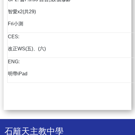
智愛x2(共29)
Fri小測
CES:
改正WS(五)、(六)
ENG:
明帶iPad
石籬天主教中學