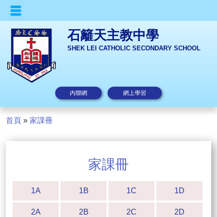
石籬天主教中學
SHEK LEI CATHOLIC SECONDARY SCHOOL
內聯網
網上學習
首頁
»
家課冊
家課冊
1A
1B
1C
1D
2A
2B
2C
2D