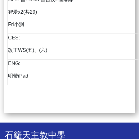
智愛x2(共29)
Fri小測
CES:
改正WS(五)、(六)
ENG:
明帶iPad
石籬天主教中學