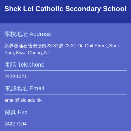
Shek Lei Catholic Secondary School
學校地址 Address
新界葵涌石蔭安捷街23-31號 23-31 On Chit Street, Shek
Yam, Kwai Chung, NT
電話 Telephone
2429 1221
電郵地址 Email
email@slc.edu.hk
傳真 Fax
2422 7104