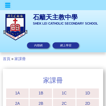
石籬天主教中學
SHEK LEI CATHOLIC SECONDARY SCHOOL
內聯網
網上學習
首頁
»
家課冊
家課冊
1A
1B
1C
1D
2A
2B
2C
2D