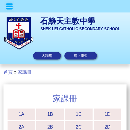
石籬天主教中學
SHEK LEI CATHOLIC SECONDARY SCHOOL
內聯網
網上學習
首頁
»
家課冊
家課冊
1A
1B
1C
1D
2A
2B
2C
2D