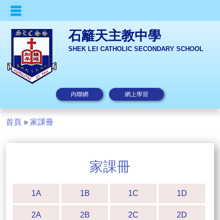
石籬天主教中學
SHEK LEI CATHOLIC SECONDARY SCHOOL
內聯網
網上學習
首頁
»
家課冊
家課冊
1A
1B
1C
1D
2A
2B
2C
2D