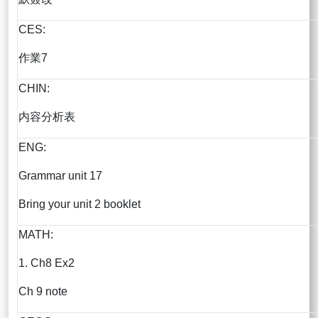
CES:
作業7
CHIN:
内容分析表
ENG:
Grammar unit 17
Bring your unit 2 booklet
MATH:
1. Ch8 Ex2
Ch 9 note