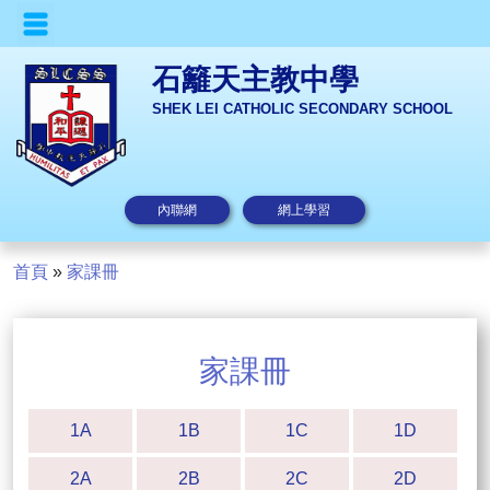
石籬天主教中學
SHEK LEI CATHOLIC SECONDARY SCHOOL
內聯網
網上學習
首頁
»
家課冊
家課冊
1A
1B
1C
1D
2A
2B
2C
2D