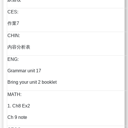
CES:
作業7
CHIN:
内容分析表
ENG:
Grammar unit 17
Bring your unit 2 booklet
MATH:
1. Ch8 Ex2
Ch 9 note