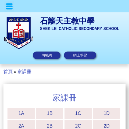
石籬天主教中學
SHEK LEI CATHOLIC SECONDARY SCHOOL
內聯網
網上學習
首頁
»
家課冊
家課冊
1A
1B
1C
1D
2A
2B
2C
2D