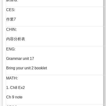
CES:
作業7
CHIN:
内容分析表
ENG:
Grammar unit 17
Bring your unit 2 booklet
MATH:
1. Ch8 Ex2
Ch 9 note