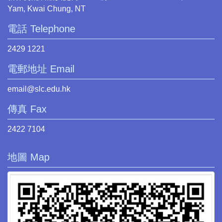
Yam, Kwai Chung, NT
電話 Telephone
2429 1221
電郵地址 Email
email@slc.edu.hk
傳真 Fax
2422 7104
地圖 Map