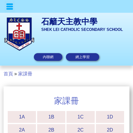
石籬天主教中學
SHEK LEI CATHOLIC SECONDARY SCHOOL
內聯網
網上學習
首頁
»
家課冊
家課冊
1A
1B
1C
1D
2A
2B
2C
2D