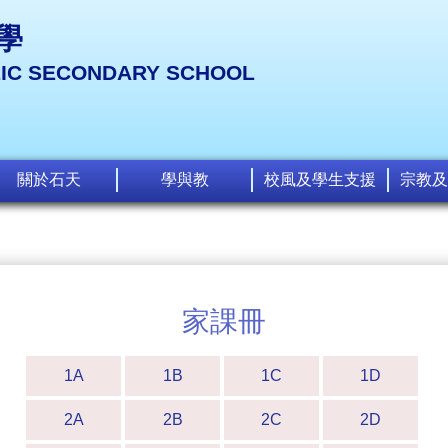
學
LIC SECONDARY SCHOOL
關於石天
學與教
校風及學生支援
宗教及
家課冊
1A
1B
1C
1D
2A
2B
2C
2D