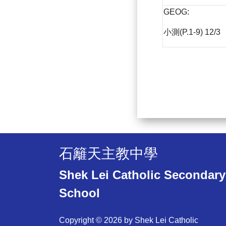
GEOG:
小測(P.1-9) 12/3
石籬天主教中學
Shek Lei Catholic Secondary
School
Copyright © 2026 by Shek Lei Catholic