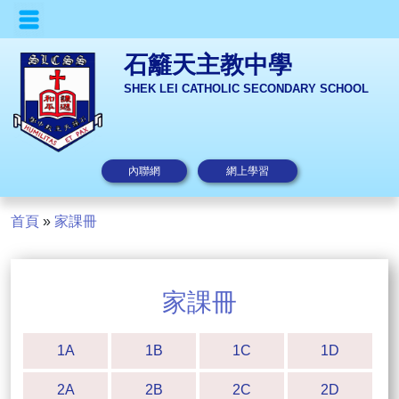
石籬天主教中學
SHEK LEI CATHOLIC SECONDARY SCHOOL
內聯網
網上學習
首頁
»
家課冊
家課冊
1A
1B
1C
1D
2A
2B
2C
2D