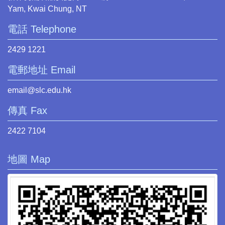
Yam, Kwai Chung, NT
電話 Telephone
2429 1221
電郵地址 Email
email@slc.edu.hk
傳真 Fax
2422 7104
地圖 Map