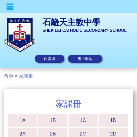
石籬天主教中學
SHEK LEI CATHOLIC SECONDARY SCHOOL
內聯網
網上學習
首頁
»
家課冊
家課冊
1A
1B
1C
1D
2A
2B
2C
2D