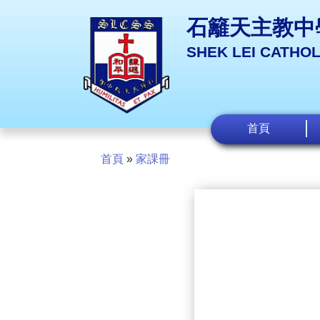
石籬天主教中
SHEK LEI CATHO
首頁
首頁
»
家課冊