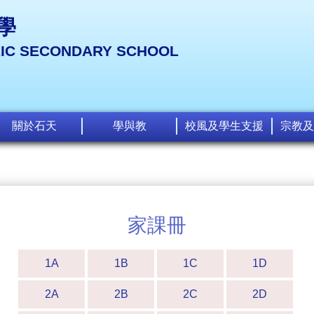
學
LIC SECONDARY SCHOOL
關於石天
學與教
校風及學生支援
宗教及
家課冊
1A
1B
1C
1D
2A
2B
2C
2D