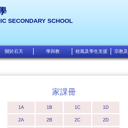
學
LIC SECONDARY SCHOOL
關於石天
學與教
校風及學生支援
宗教及
家課冊
1A
1B
1C
1D
2A
2B
2C
2D