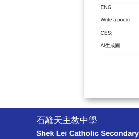
ENG:
Write a poem
CES:
AI生成圖
石籬天主教中學
Shek Lei Catholic Secondary