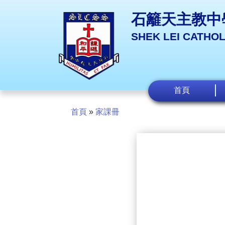
石籬天主教中
SHEK LEI CATHO
首頁
首頁
»
家課冊