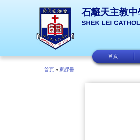
石籬天主教中
SHEK LEI CATHO
首頁
首頁
»
家課冊