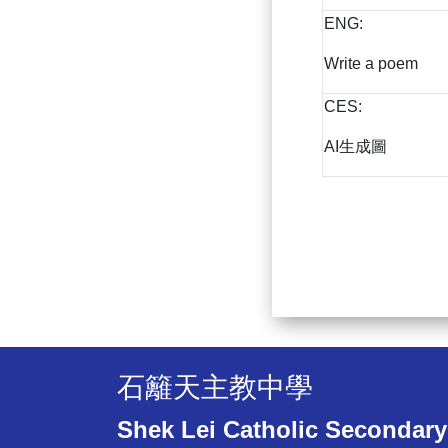
ENG:
Write a poem
CES:
AI生成圖
石籬天主教中學
Shek Lei Catholic Secondary