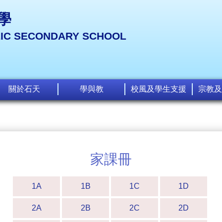
學
LIC SECONDARY SCHOOL
關於石天
學與教
校風及學生支援
宗教及
家課冊
1A
1B
1C
1D
2A
2B
2C
2D