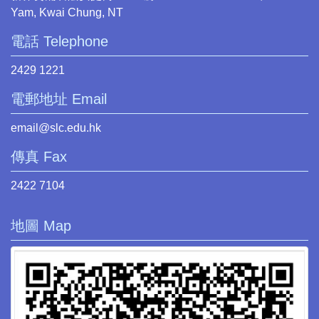
Yam, Kwai Chung, NT
電話 Telephone
2429 1221
電郵地址 Email
email@slc.edu.hk
傳真 Fax
2422 7104
地圖 Map