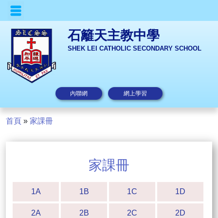
石籬天主教中學
SHEK LEI CATHOLIC SECONDARY SCHOOL
內聯網
網上學習
首頁
»
家課冊
家課冊
1A
1B
1C
1D
2A
2B
2C
2D