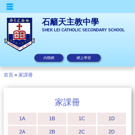
石籬天主教中學
SHEK LEI CATHOLIC SECONDARY SCHOOL
內聯網
網上學習
首頁
»
家課冊
家課冊
1A
1B
1C
1D
2A
2B
2C
2D