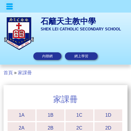
石籬天主教中學
SHEK LEI CATHOLIC SECONDARY SCHOOL
內聯網
網上學習
首頁
»
家課冊
家課冊
1A
1B
1C
1D
2A
2B
2C
2D