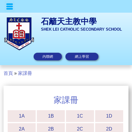
石籬天主教中學
SHEK LEI CATHOLIC SECONDARY SCHOOL
內聯網
網上學習
首頁
»
家課冊
家課冊
1A
1B
1C
1D
2A
2B
2C
2D