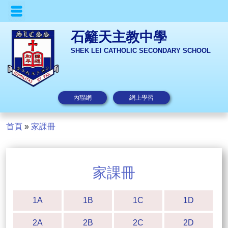
石籬天主教中學
SHEK LEI CATHOLIC SECONDARY SCHOOL
內聯網
網上學習
首頁
»
家課冊
家課冊
1A
1B
1C
1D
2A
2B
2C
2D