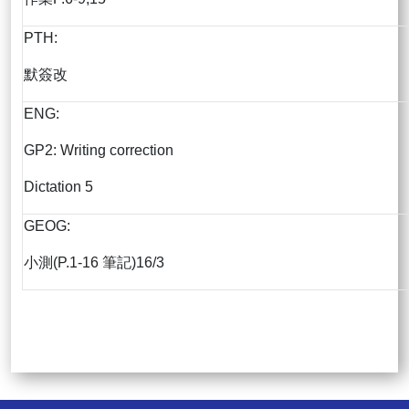
PTH:
默簽改
ENG:
GP2: Writing correction
Dictation 5
GEOG:
小測(P.1-16 筆記)16/3