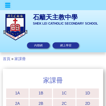
石籬天主教中學
SHEK LEI CATHOLIC SECONDARY SCHOOL
內聯網
網上學習
首頁
»
家課冊
家課冊
1A
1B
1C
1D
2A
2B
2C
2D