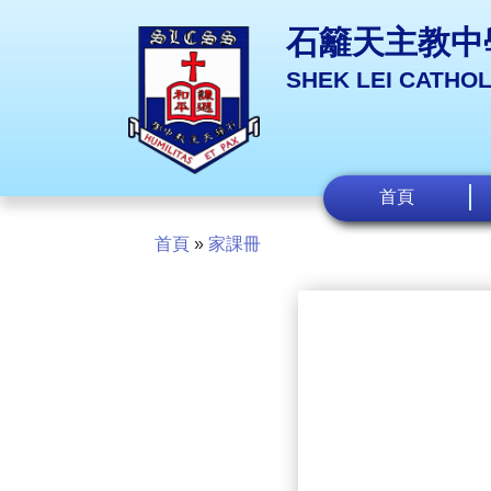
石籬天主教中
SHEK LEI CATHO
首頁
首頁
»
家課冊