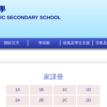
學
LIC SECONDARY SCHOOL
關於石天
學與教
校風及學生支援
宗教及
家課冊
1A
1B
1C
1D
2A
2B
2C
2D