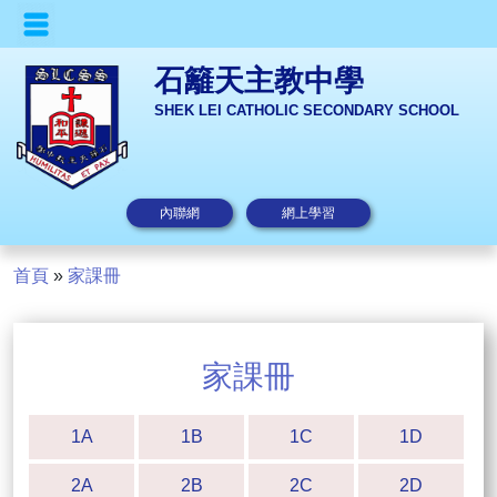
石籬天主教中學
SHEK LEI CATHOLIC SECONDARY SCHOOL
內聯網
網上學習
首頁
»
家課冊
家課冊
1A
1B
1C
1D
2A
2B
2C
2D