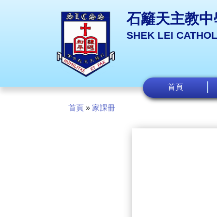
石籬天主教中
SHEK LEI CATHO
首頁
首頁
»
家課冊