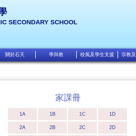
學
LIC SECONDARY SCHOOL
關於石天
學與教
校風及學生支援
宗教及
家課冊
1A
1B
1C
1D
2A
2B
2C
2D