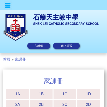
石籬天主教中學
SHEK LEI CATHOLIC SECONDARY SCHOOL
內聯網
網上學習
首頁
»
家課冊
家課冊
1A
1B
1C
1D
2A
2B
2C
2D