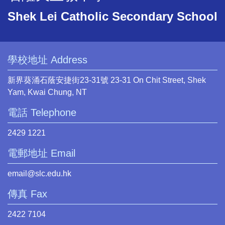
Shek Lei Catholic Secondary School
學校地址 Address
新界葵涌石蔭安捷街23-31號 23-31 On Chit Street, Shek
Yam, Kwai Chung, NT
電話 Telephone
2429 1221
電郵地址 Email
email@slc.edu.hk
傳真 Fax
2422 7104