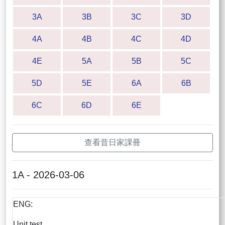
3A
3B
3C
3D
4A
4B
4C
4D
4E
5A
5B
5C
5D
5E
6A
6B
6C
6D
6E
查看昔日家課冊
1A - 2026-03-06
ENG:
Unit test