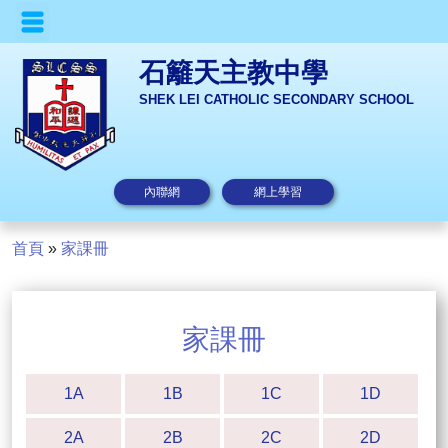
石籬天主教中學
SHEK LEI CATHOLIC SECONDARY SCHOOL
內聯網
網上學習
首頁
»
家課冊
家課冊
1A
1B
1C
1D
2A
2B
2C
2D