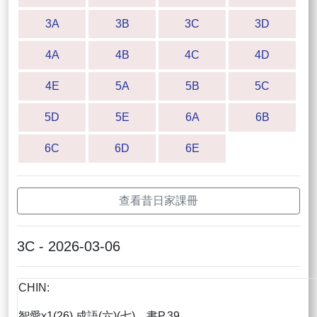
3A
3B
3C
3D
4A
4B
4C
4D
4E
5A
5B
5C
5D
5E
6A
6B
6C
6D
6E
查看昔日家課冊
3C - 2026-03-06
CHIN:
智愛x1(26),成語(六)(七)，書P.39