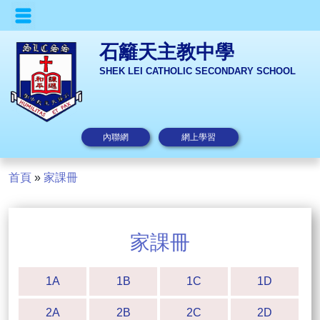
石籬天主教中學
SHEK LEI CATHOLIC SECONDARY SCHOOL
內聯網
網上學習
首頁
»
家課冊
家課冊
1A
1B
1C
1D
2A
2B
2C
2D