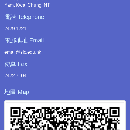
Yam, Kwai Chung, NT
電話 Telephone
2429 1221
電郵地址 Email
email@slc.edu.hk
傳真 Fax
2422 7104
地圖 Map