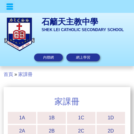
石籬天主教中學
SHEK LEI CATHOLIC SECONDARY SCHOOL
內聯網
網上學習
首頁
»
家課冊
家課冊
1A
1B
1C
1D
2A
2B
2C
2D