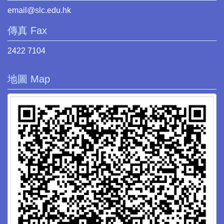
email@slc.edu.hk
傳真 Fax
2422 7104
地圖 Map