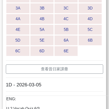
3A
3B
3C
3D
4A
4B
4C
4D
4E
5A
5B
5C
5D
5E
6A
6B
6C
6D
6E
查看昔日家課冊
1D - 2026-03-05
ENG:
U.2 Vocab Quiz 6/3