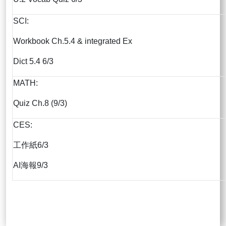
SCI:
Workbook Ch.5.4 & integrated Ex
Dict 5.4 6/3
MATH:
Quiz Ch.8 (9/3)
CES:
工作紙6/3
AI海報9/3