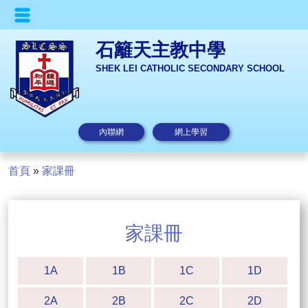
石籬天主教中學
SHEK LEI CATHOLIC SECONDARY SCHOOL
內聯網
網上學習
首頁
»
家課冊
家課冊
1A
1B
1C
1D
2A
2B
2C
2D