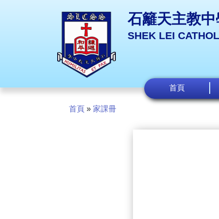
石籬天主教中
SHEK LEI CATHO
首頁
首頁
»
家課冊