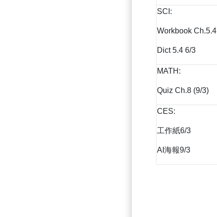
SCI:
Workbook Ch.5.4 
Dict 5.4 6/3
MATH:
Quiz Ch.8 (9/3)
CES:
工作紙6/3
AI海報9/3