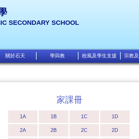
學
LIC SECONDARY SCHOOL
關於石天
學與教
校風及學生支援
宗教及
家課冊
1A
1B
1C
1D
2A
2B
2C
2D