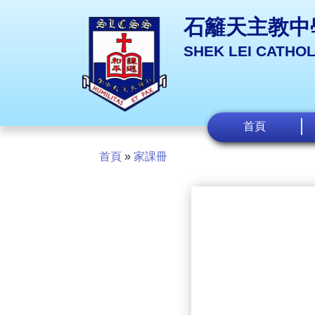
石籬天主教中
SHEK LEI CATHO
首頁
首頁
»
家課冊