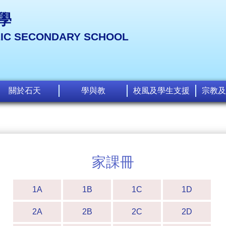
學
LIC SECONDARY SCHOOL
關於石天
學與教
校風及學生支援
宗教及
家課冊
1A
1B
1C
1D
2A
2B
2C
2D