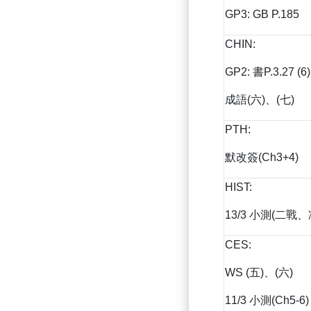
GP3: GB P.185
CHIN:
GP2: 書P.3.27 (
成語(六)、(七)
PTH:
默改簽(Ch3+4)
HIST:
13/3 小測(二戰、
CES:
WS (五)、(六)
11/3 小測(Ch5-6)