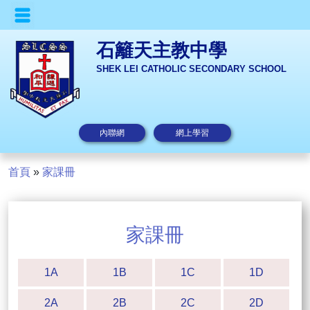
石籬天主教中學
SHEK LEI CATHOLIC SECONDARY SCHOOL
內聯網
網上學習
首頁
»
家課冊
家課冊
1A
1B
1C
1D
2A
2B
2C
2D