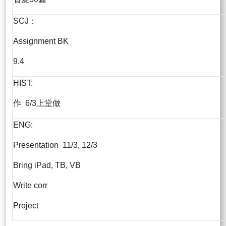
SCJ：
Assignment BK
9.4
HIST:
作 6/3上堂做
ENG:
Presentation 11/3, 12/3
Bring iPad, TB, VB
Write corr
Project