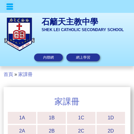
石籬天主教中學
SHEK LEI CATHOLIC SECONDARY SCHOOL
內聯網
網上學習
首頁
»
家課冊
家課冊
1A
1B
1C
1D
2A
2B
2C
2D