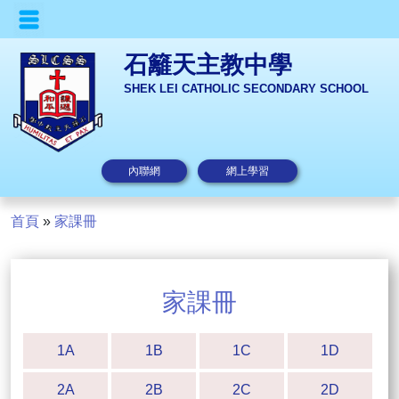
石籬天主教中學
SHEK LEI CATHOLIC SECONDARY SCHOOL
內聯網
網上學習
首頁
»
家課冊
家課冊
1A
1B
1C
1D
2A
2B
2C
2D