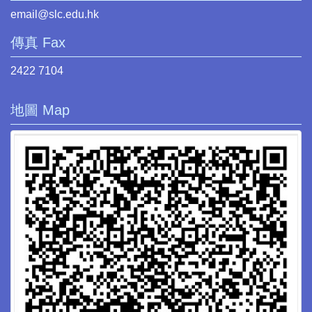
email@slc.edu.hk
傳真 Fax
2422 7104
地圖 Map