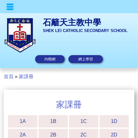
石籬天主教中學
SHEK LEI CATHOLIC SECONDARY SCHOOL
內聯網
網上學習
首頁
»
家課冊
家課冊
1A
1B
1C
1D
2A
2B
2C
2D