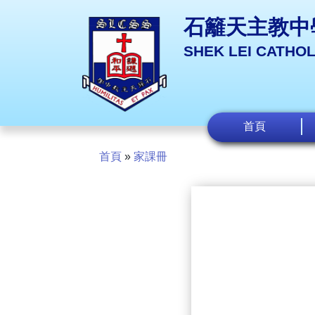
石籬天主教中
SHEK LEI CATHO
首頁
首頁
»
家課冊