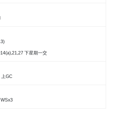
d
13)
 Q14(a),21,27 下星期一交
上GC
、WSx3