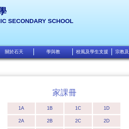
學
LIC SECONDARY SCHOOL
關於石天
學與教
校風及學生支援
宗教及
家課冊
1A
1B
1C
1D
2A
2B
2C
2D