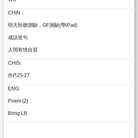
CHIN：
明天聆聽測驗，GF測驗(帶iPad)
成語造句
人間有情自習
CHIS:
作P.25-27
ENG:
Poem (2)
Bring LB