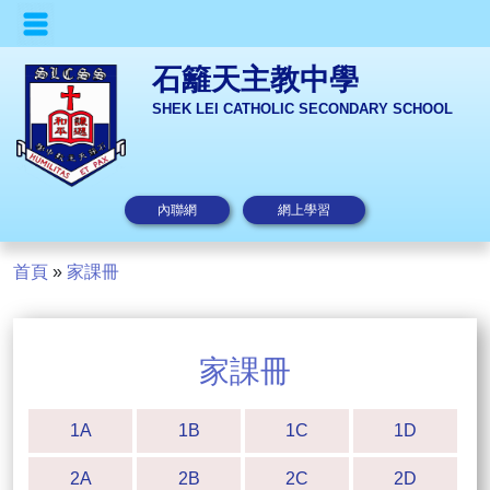
石籬天主教中學
SHEK LEI CATHOLIC SECONDARY SCHOOL
內聯網
網上學習
首頁
»
家課冊
家課冊
1A
1B
1C
1D
2A
2B
2C
2D