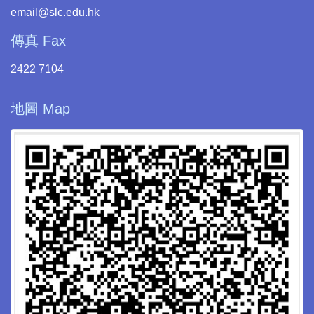
email@slc.edu.hk
傳真 Fax
2422 7104
地圖 Map